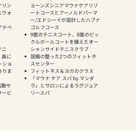
ケリン
ョーンズシニアマウナケアリゾ
むウォ
ートコースとアーノルドパーマ
ー/エドシーイが設計したハプナ
アドベ
ゴルフコース
9面のテニスコート、8面のピッ
クルボールコートを備えたオー
テニ
シャンサイドテニスクラブ
、島に
設備の整った2つのフィットネ
トショ
スセンター
ありま
フィットネス＆ヨガのクラス
「マウナ ケア スパ by マンダ
活動や
ラ」とサロンによるラグジュア
サービ
リースパ