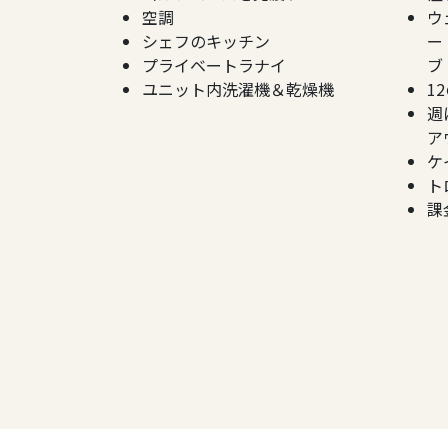
空調
ウ
シェフのキッチン
ー
プライベートラナイ
ブ
ユニット内洗濯機＆乾燥機
1
週
ア
ケ
ト
課