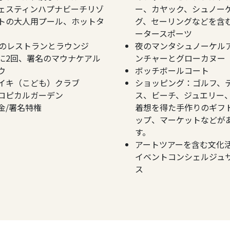
ェスティンハプナビーチリゾ
ー、カヤック、シュノー
トの大人用プール、ホットタ
グ、セーリングなどを含
ータースポーツ
2のレストランとラウンジ
夜のマンタシュノーケル
に2回、署名のマウナケアル
ンチャーとグローカヌー
ウ
ボッチボールコート
イキ（こども）クラブ
ショッピング：ゴルフ、
ロピカルガーデン
ス、ビーチ、ジュエリー
金/署名特権
着想を得た手作りのギフ
ップ、マーケットなどが
す。
アートツアーを含む文化
イベントコンシェルジュ
ス